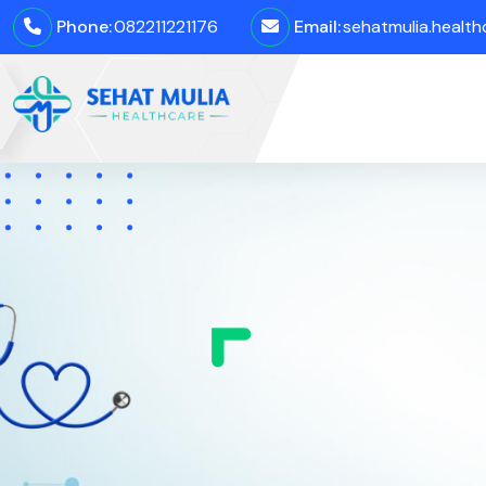
Phone:
082211221176
Email:
sehatmulia.healt